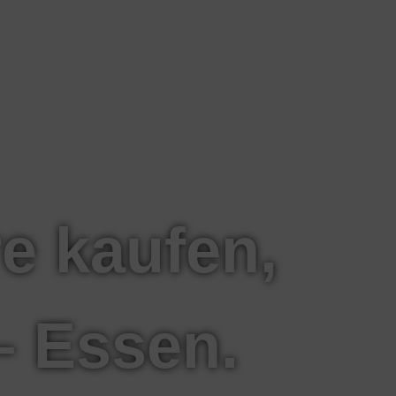
re kaufen,
– Essen.