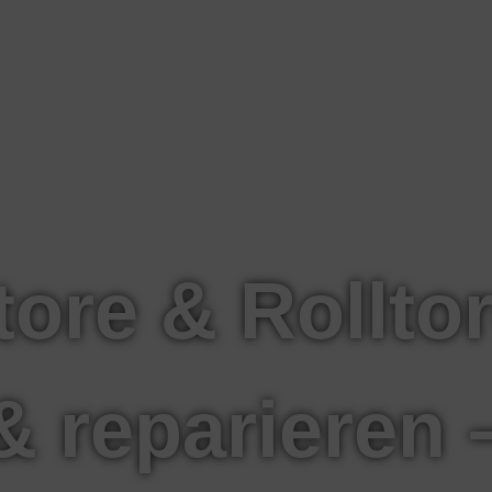
tore & Rollto
& reparieren 