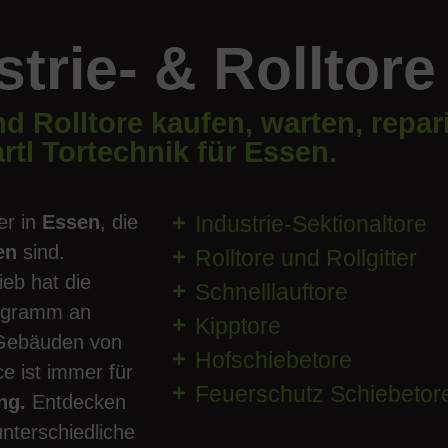
strie- & Rolltore
nd Rolltore kaufen, warten, repar
rtl Tortechnik für Essen.
er in
Essen
, die
Industrie-Sektionaltore
ren
sind.
Rolltore und Rollgitter
ieb hat die
Schnelllauftore
rogramm an
Kipptore
 Gebäuden von
Hofschiebetore
e ist immer für
Feuerschutz Schiebetor
ng.
Entdecken
unterschiedliche