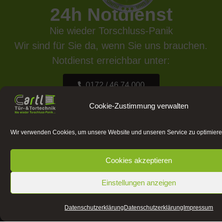
24h Notdienst
Nie wieder Torschluss-Panik
Wir sind für Sie da, wenn Sie uns brauchen.
Notdienst erreichbar unter:
0172 / 46 74 000
Cookie-Zustimmung verwalten
Wir verwenden Cookies, um unsere Website und unseren Service zu optimiere
Cookies akzeptieren
Cartl Tür- & Tortechnik GmbH
Einstellungen anzeigen
Adressen
Datenschutz­erklärung
Datenschutz­erklärung
Impressum
Schimmelbuschstr. 7b