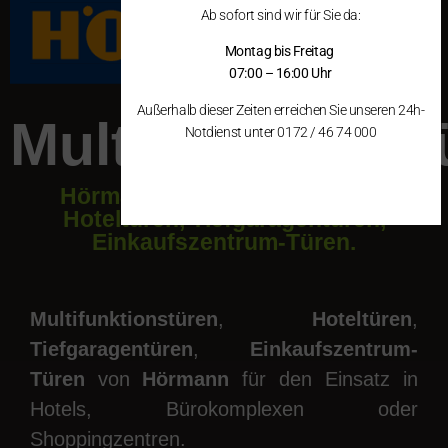
Ab sofort sind wir für Sie da:
Montag bis Freitag
07:00 – 16:00 Uhr
Außerhalb dieser Zeiten erreichen Sie unseren 24h-
Multifunktionst
Notdienst unter 0172 / 46 74 000
Hörmann Multifunktionstüren,
Hoteltüren, Tiefgaragentüren,
Einkaufszentrum-Türen.
Multifunktionstüren
,
Hoteltüren
,
Tiefgaragentüren
,
Einkaufszentrum-
Türen
von
Hörmann
für den Einsatz in
Hotels, Bürokomplexen oder
Shoppingzentren.