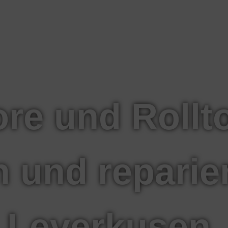
ore und Rollt
 und reparie
Leverkusen.