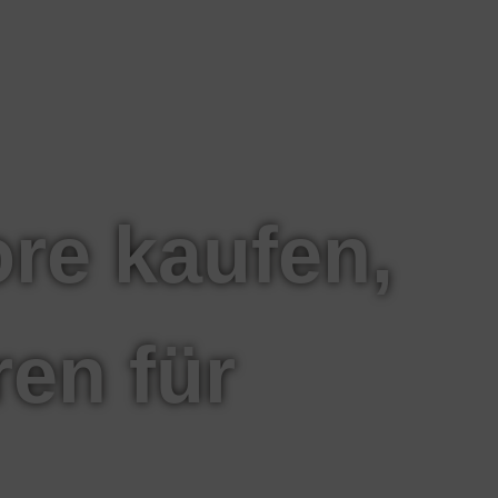
ore kaufen,
ren für