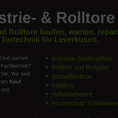
strie- & Rolltore
nd Rolltore kaufen, warten, repar
 Tortechnik für Leverkusen.
Und suchen
Industrie-Sektionaltore
 Fachbetrieb?
Rolltore und Rollgitter
 Sie. Wir sind
Schnelllauftore
Ihnen
Kauf
,
Kipptore
 und
Hofschiebetore
Feuerschutz Schiebetor